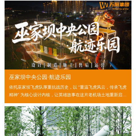
巫家坝中央公园·航迹乐园
依托巫家坝飞虎队厚重抗战历史，以 “重温飞虎风云，传承飞虎
精神” 为核心设计内核，让英雄故事在这片老机场土地重新启
航。万阳集团从前期设计到现场交付一站式跟进，从故事构
思、方案设计、设备生产到进场施工落地全流程一站式交付。
项目跳出单纯游乐的框架，打造集历史教育、军事体验、娱乐
互动、文化传承于一体的全龄主题乐园，兼顾亲子休闲、研学
团建、大众打卡多重需求。