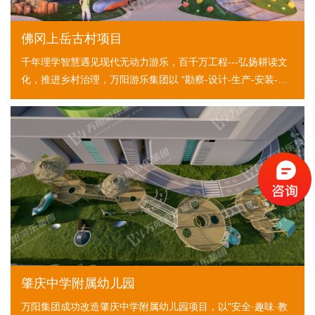
佛冈上岳古村项目
千年理学智慧遇见现代无动力游乐，百千万工程---弘扬耕读文
化，推进乡村治理，万阳游乐集团以 “勘察-设计-生产-安装-售
后”全链服务，在佛冈上岳古村复活朱熹耕读精神，一座集农事
体验、文化传承、体能挑战于一体的乐园破土而生——
肇庆中学附属幼儿园
万阳集团成功改造肇庆中学附属幼儿园项目，以"安全·趣味·教