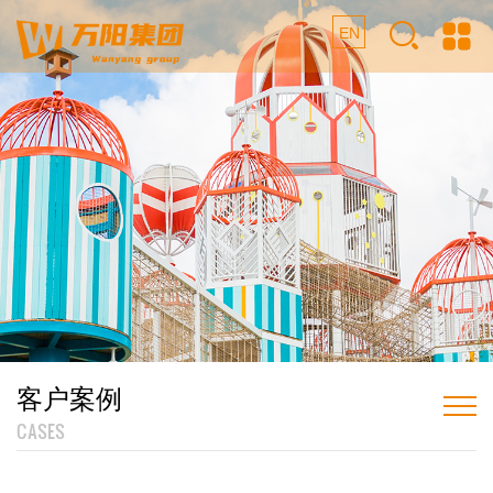
EN
客户案例
CASES